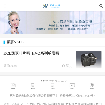
凯嘉&KCL
KCL凯嘉叶片泵_HVQ系列单联泵
阅读(3009)
赞(
0
)
苏州毓能自动化设备有限公司 版权所有 备案号:
苏ICP备16013430号-4
© 2010-2026
进口空油压_油缸|气缸|电磁阀|变量叶片泵|压力继电器|电机|压力计|