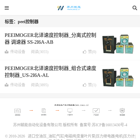
标签：peei控制器
PEEIMOGER北译速度控制器_分离式控制
器 调速器 SS-2I6A-AB
传动设备
阅读(3055)
赞(
0
)
PEEIMOGER北译速度控制器_组合式速度
控制器_US-2I6A-AL
传动设备
阅读(3895)
赞(
1
)
苏州毓能自动化设备有限公司 版权所有 备案号:
苏ICP备16013430号-4
© 2010-2026
进口空油压_油缸|气缸|电磁阀|变量叶片泵|压力继电器|电机|压力计|