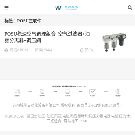
标签：POSU三联件
POSU稳速空气调理组合_空气过滤器+油
雾分离器+调压阀
稳速&POSU
阅读(2944)
赞(
0
)
苏州毓能自动化设备有限公司 版权所有 备案号:
苏ICP备16013430号-4
© 2010-2026
进口空油压_油缸|气缸|电磁阀|变量叶片泵|压力继电器|电机|压力计|
三点组合
网站地图
XML