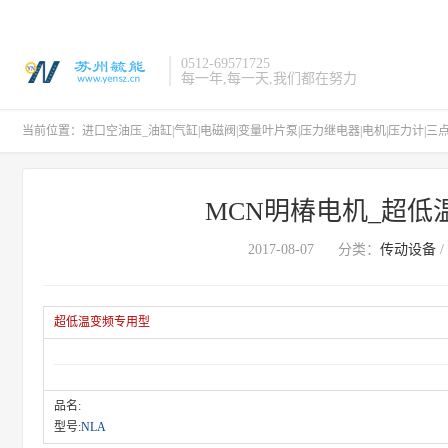
0512-69571725
每一年,每一天,我们都在努力
当前位置：
进口空油压_油缸|气缸|电磁阀|变量叶片泵|压力继电器|电机|压力计|三
MCN明椿电机_超低
2017-08-07
分类：
传动设备
/
超低温变频专用型
品名:
型号:
NLA