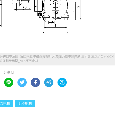
~
进口空油压_油缸|气缸|电磁阀|变量叶片泵|压力继电器|电机|压力计|三点组合
»
MCN
温变频专用型_NLA系列电机
分享到





CN电机
明椿电机