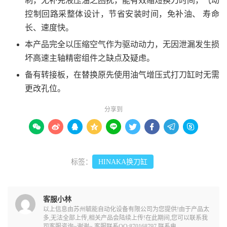
制，无补充液压油之困扰，能有效缩短换刀时间，气动
控制回路采整体设计，节省安装时间，免补油、 寿命
长、速度快。
本产品完全以压缩空气作为驱动动力，无因泄漏发生损
坏高速主轴精密组件之缺点及疑虑。
备有转接板，在替换原先使用油气增压式打刀缸时无需
更改孔位。
分享到









标签：
HINAKA换刀缸
客服小林
以上信息由苏州毓能自动化设备有限公司为您提供!由于产品太
多,无法全部上传,相关产品会陆续上传!在此期间,您可以联系我
司客服咨询~谢谢~ 客服联系QQ:870168797 联系电