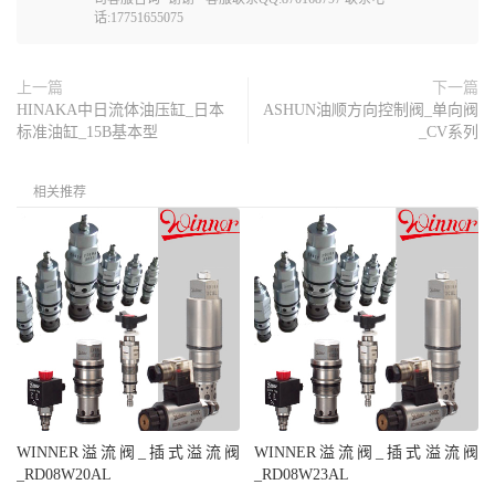
话:17751655075
上一篇
下一篇
HINAKA中日流体油压缸_日本
ASHUN油顺方向控制阀_单向阀
标准油缸_15B基本型
_CV系列
相关推荐
WINNER溢流阀_插式溢流阀
WINNER溢流阀_插式溢流阀
_RD08W20AL
_RD08W23AL