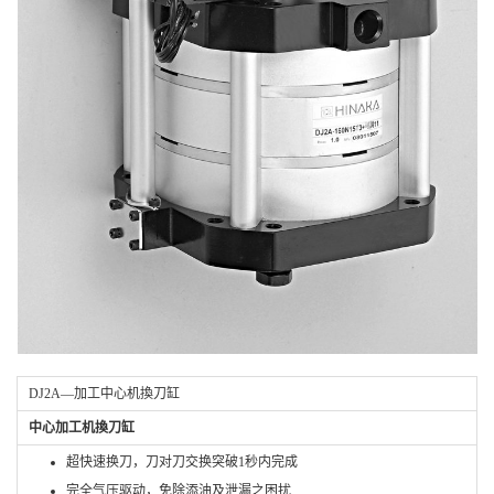
DJ2A—加工中心机換刀缸
中心加工机換刀缸
超快速换刀，刀对刀交换突破1秒内完成
完全气压驱动，免除添油及泄漏之困扰