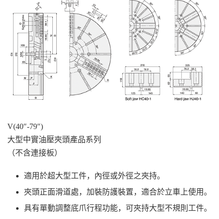
V(40″-79″)
大型中實油壓夾頭產品系列
（不含連接板）
適用於超大型工件，內徑或外徑之夾持。
夾頭正面滑道處，加裝防護裝置，適合於立車上使用。
具有單動調整底爪行程功能，可夾持大型不規則工件。