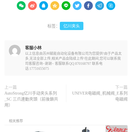









标签：
亿川夹头
客服小林
以上信息由苏州毓能自动化设备有限公司为您提供!由于产品太
多,无法全部上传,相关产品会陆续上传!在此期间,您可以联系我
司客服咨询~谢谢~ 客服联系QQ:870168797 联系电
话:17751655075
上一篇
下一篇
AutoStrong亿川手动夹头系列
UNIVER电磁阀_机械阀_E系列
_SC 三爪連動夾頭（前後鎖共
电磁阀
用）
相关推荐