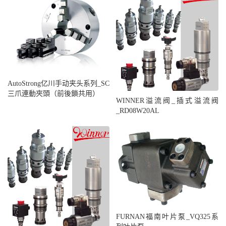
AutoStrong亿川手动夹头系列_SC
三爪連動夾頭（前後鎖共用）
WINNER溢流阀_插式溢流阀
_RD08W20AL
FURNAN福南叶片泵_VQ325系