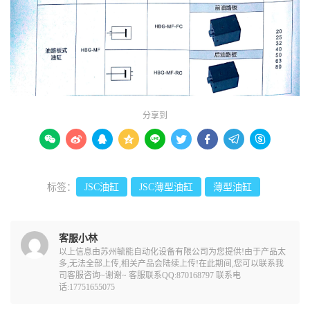
分享到









标签：
JSC油缸
JSC薄型油缸
薄型油缸
客服小林
以上信息由苏州毓能自动化设备有限公司为您提供!由于产品太
多,无法全部上传,相关产品会陆续上传!在此期间,您可以联系我
司客服咨询~谢谢~ 客服联系QQ:870168797 联系电
话:17751655075