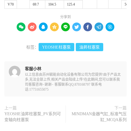
V70
69.7
104.5
125.4
56
分享到









标签：
YEOSHE柱塞泵
油昇柱塞泵
客服小林
以上信息由苏州毓能自动化设备有限公司为您提供!由于产品太
多,无法全部上传,相关产品会陆续上传!在此期间,您可以联系我
司客服咨询~谢谢~ 客服联系QQ:870168797 联系电
话:17751655075
上一篇
下一篇
YEOSHE油昇柱塞泵_PV系列可
MINDMAN金器气缸_标准气压
变轴向柱塞泵
缸_MCQA系列