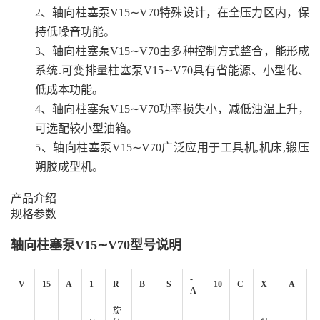
2、轴向柱塞泵V15∼V70特殊设计，在全压力区内，保
持低噪音功能。
3、轴向柱塞泵V15∼V70由多种控制方式整合，能形成
系统.可变排量柱塞泵V15∼V70具有省能源、小型化、
低成本功能。
4、轴向柱塞泵V15∼V70功率损失小，减低油温上升，
可选配较小型油箱。
5、轴向柱塞泵V15∼V70广泛应用于工具机,机床,锻压
朔胶成型机。
产品介绍
规格参数
轴向柱塞泵V15∼V70型号说明
-
V
15
A
1
R
B
S
10
C
X
A
1
A
旋