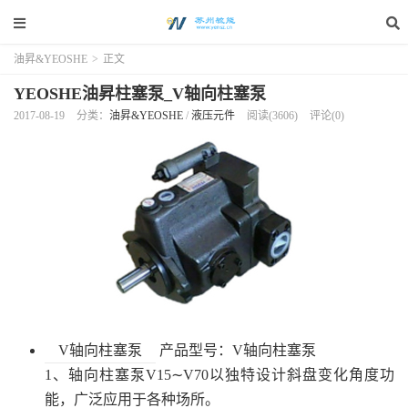
油昇&YEOSHE
>
正文
YEOSHE油昇柱塞泵_V轴向柱塞泵
2017-08-19
分类：
油昇&YEOSHE
/
液压元件
阅读(3606)
评论(0)
V轴向柱塞泵
产品型号：V轴向柱塞泵
1、轴向柱塞泵V15∼V70以独特设计斜盘变化角度功
能，广泛应用于各种场所。