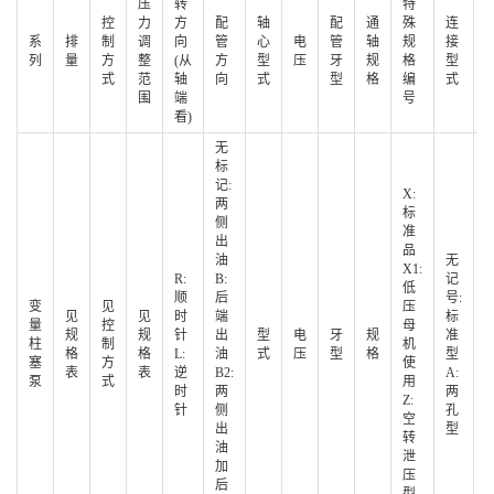
压
转
特
控
力
方
配
轴
配
通
殊
连
系
排
制
调
向
管
心
电
管
轴
规
接
列
量
方
整
(从
方
型
压
牙
规
格
型
式
范
轴
向
式
型
格
编
式
围
端
号
看)
无
标
记:
X:
两
标
侧
准
出
品
油
无
X1:
R:
B:
记
低
顺
后
号:
变
见
压
见
见
时
端
标
量
控
母
规
规
针
出
型
电
牙
规
准
柱
制
机
1
格
格
L:
油
式
压
型
格
型
塞
方
使
表
表
逆
B2:
A:
泵
式
用
时
两
两
Z:
针
侧
孔
空
出
型
转
油
泄
加
压
后