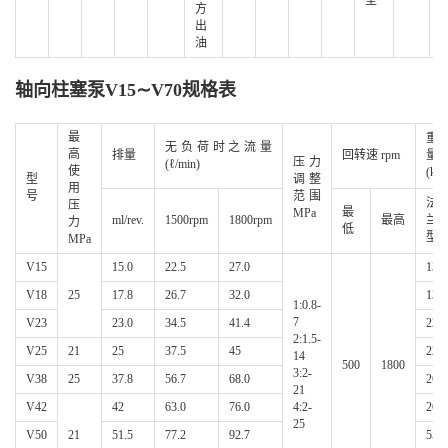
型
方
出
油
轴向柱塞泵V15∼V70规格表
最
重
无负荷时之流量
高
排量
回转速 rpm
量
压力
(ℓ/min)
使
(kg)
型
调整
用
号
范围
法
压
最
MPa
ml/rev.
1500rpm
1800rpm
最高
兰
力
低
型
MPa
V15
15.0
22.5
27.0
13
V18
25
17.8
26.7
32.0
13
1:0.8-
7
V23
23.0
34.5
41.4
22
2:1.5-
V25
21
25
37.5
45
22
14
500
1800
3:2-
V38
25
37.8
56.7
68.0
26
21
V42
42
63.0
76.0
4:2-
26
25
V50
21
51.5
77.2
92.7
55