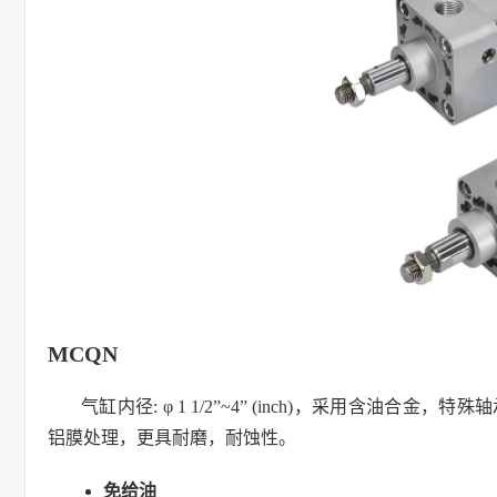
MCQN
气缸内径: φ 1 1/2”~4” (inch)，采用含
铝膜处理，更具耐磨，耐蚀性。
免给油