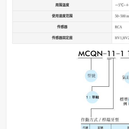
周围温度
－5℃~＋
使用速度范围
50~500 m
传感器
RCA
传感器固定座
HV1,HV