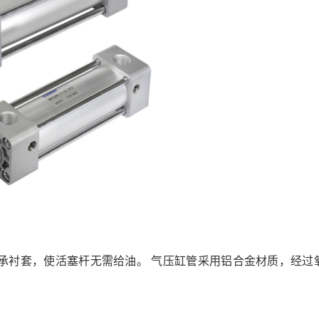
油合金，特殊轴承衬套，使活塞杆无需给油。 气压缸管采用铝合金材质，经过