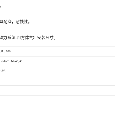
。
具耐磨，耐蚀性。
996 流体动力系统-四方体气缸安装尺寸。
, 80, 100
, 2-1/2″, 3-1/4″, 4”
~3/8