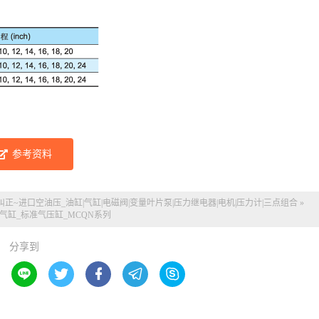
参考资料
纠正~
进口空油压_油缸|气缸|电磁阀|变量叶片泵|压力继电器|电机|压力计|三点组合
»
器气缸_标准气压缸_MCQN系列
分享到




