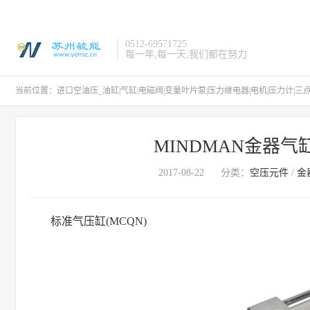
0512-69571725
每一年,每一天,我们都在努力
当前位置：
进口空油压_油缸|气缸|电磁阀|变量叶片泵|压力继电器|电机|压力计|三
MINDMAN金器气
2017-08-22
分类：
空压元件
/
金
标准气压缸(MCQN)