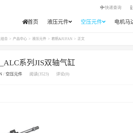
快递查询
首页
液压元件
空压元件
电机马
点组合
>
产品中心
>
液压元件
>
君帆&JUFAN
>
正文
_ALC系列JIS双轴气缸
N
/
空压元件
阅读(3523)
评论(0)