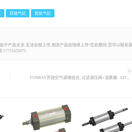
缸
双轴气缸
君帆气缸
由于产品太多,无法全部上传,相关产品会陆续上传!在此期间,您可以联系
7751655075
下
FONRAY芳锐空气调理组合_过滤调压阀+油雾器- AFC、