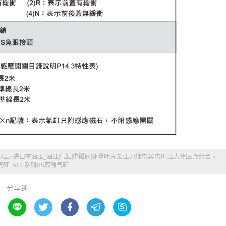
纠正~
进口空油压_油缸|气缸|电磁阀|变量叶片泵|压力继电器|电机|压力计|三点组合
»
气缸_ALC系列JIS双轴气缸
分享到




