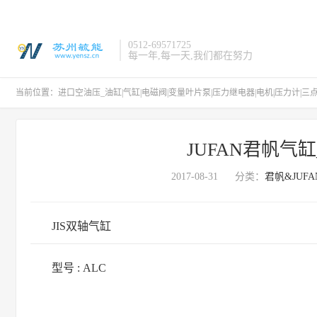
0512-69571725
每一年,每一天,我们都在努力
当前位置：
进口空油压_油缸|气缸|电磁阀|变量叶片泵|压力继电器|电机|压力计|三
JUFAN君帆气缸
2017-08-31
分类：
君帆&JUFA
JIS双轴气缸
型号 : ALC