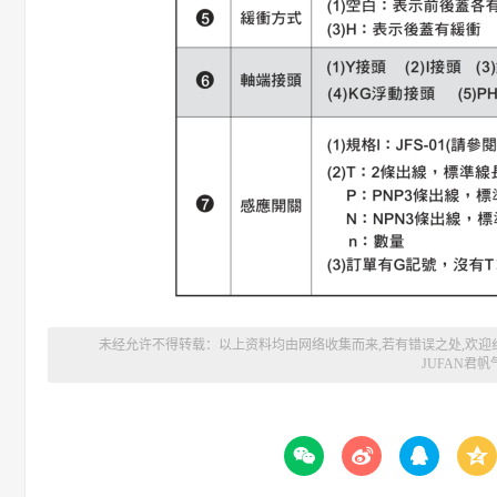
未经允许不得转载：以上资料均由网络收集而来,若有错误之处,欢迎
JUFAN君帆



