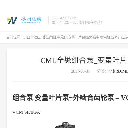
0512-69571725
每一年,每一天,我们都在努力
当前位置：
进口空油压_油缸|气缸|电磁阀|变量叶片泵|压力继电器|电机|压力计|三
CML全懋组合泵_变量叶片泵+
2017-08-31
分类：
全懋&CM
组合泵 变量叶片泵+外啮合齿轮泵 – VCM
VCM-SF/EGA