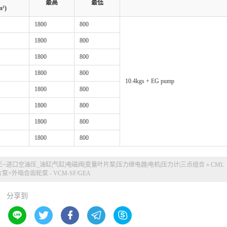
最高
最低
m²)
1800
800
1800
800
1800
800
1800
800
10.4kgs + EG pump
1800
800
1800
800
1800
800
1800
800
正~
进口空油压_油缸|气缸|电磁阀|变量叶片泵|压力继电器|电机|压力计|三点组合
»
CML
+外啮合齿轮泵 - VCM-SF/GEA
分享到




