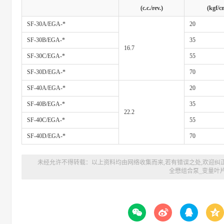
(c.c./rev.)
(kgf/c
SF-30A/EGA-*
20
SF-30B/EGA-*
35
16.7
SF-30C/EGA-*
55
SF-30D/EGA-*
70
SF-40A/EGA-*
20
SF-40B/EGA-*
35
22.2
SF-40C/EGA-*
55
SF-40D/EGA-*
70
未经允许不得转载：以上资料均由网络收集而来,若有错误之处,欢迎纠
全懋组合泵_变量叶片泵



