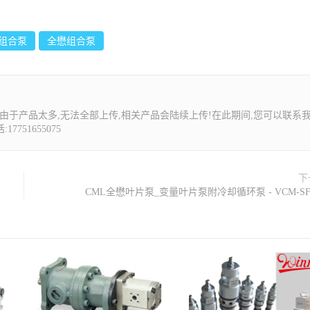
L组合泵
全懋组合泵
由于产品太多,无法全部上传,相关产品会陆续上传!在此期间,您可以联系
7751655075
下
CML全懋叶片泵_变量叶片泵附冷却循环泵 - VCM-SF