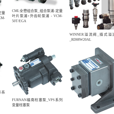
CML全懋组合泵_组合泵浦-定量
定量
叶片泵浦+外齿轮泵浦 - VCM-
M-
50T/EGA
WINNER溢流阀_插式溢
_RD08W20AL
5系
FURNAN福南柱塞泵_VPS系列
变量柱塞泵