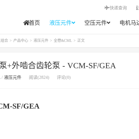
快递查询
首页
液压元件
空压元件
电机马
点组合
>
产品中心
>
液压元件
>
全懋&CML
>
正文
外啮合齿轮泵 - VCM-SF/GEA
L
/
液压元件
阅读(2824)
评论(0)
-SF/GEA