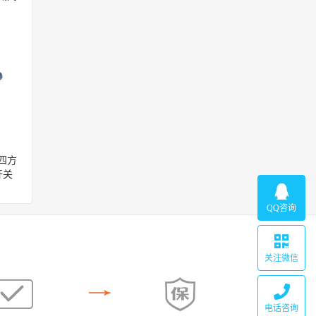
四方
开关
QQ咨询
关注微信
电话咨询