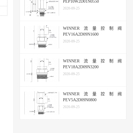
PEP10W2D01N0550
2020-09-25
WINNER流量控制阀
PEV16A2D09N1600
2020-09-25
WINNER流量控制阀
PEV18A2D09N3200
2020-09-25
WINNER流量控制阀
PEV5A2D09N0800
2020-09-25