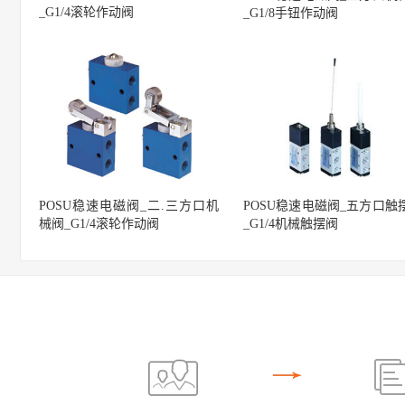
_G1/4滚轮作动阀
_G1/8手钮作动阀
POSU稳速电磁阀_二.三方口机
POSU稳速电磁阀_五方口触
械阀_G1/4滚轮作动阀
_G1/4机械触摆阀