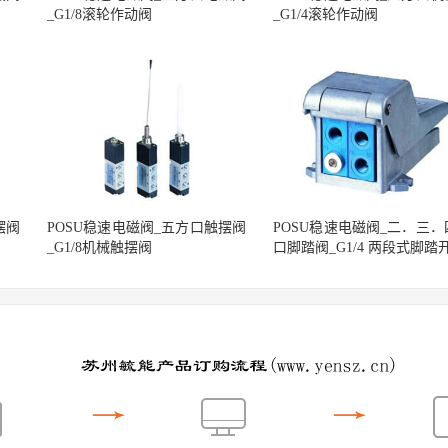
_G1/8滚轮作动阀
_G1/4滚轮作动阀
摆阀
POSU稳速电磁阀_五方口触摆阀
POSU稳速电磁阀_二．三．
_G1/8机械触摆阀
口脚踏阀_G1/4 两段式脚踏