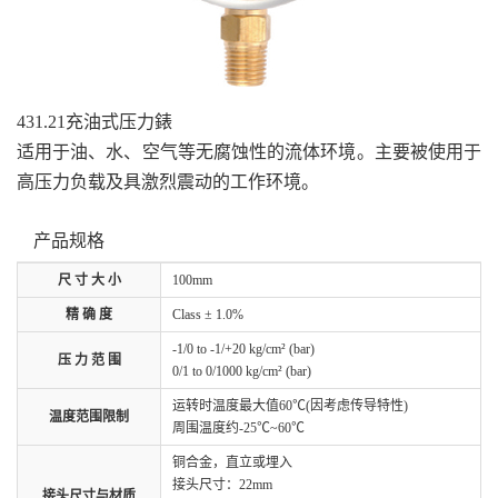
431.21充油式压力錶
适用于油、水、空气等无腐蚀性的流体环境。主要被使用于
高压力负载及具激烈震动的工作环境。
产品规格
尺 寸 大 小
100mm
精 确 度
Class ± 1.0%
-1/0 to -1/+20 kg/cm² (bar)
压 力 范 围
0/1 to 0/1000 kg/cm² (bar)
运转时温度最大值60℃(因考虑传导特性)
温度范围限制
周围温度约-25℃~60℃
铜合金，直立或埋入
接头尺寸：22mm
接头尺寸与材质