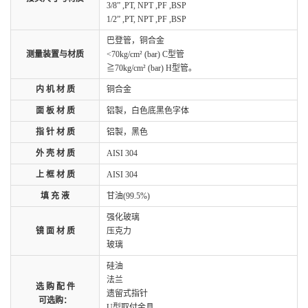
3/8” ,PT, NPT ,PF ,BSP
1/2” ,PT, NPT ,PF ,BSP
巴登管，铜合金
测量装置与材质
<70kg/cm² (bar) C型管
≧70kg/cm² (bar) H型管。
内 机 材 质
铜合金
面 板 材 质
铝製，白色底黑色字体
指 针 材 质
铝製，黑色
外 壳 材 质
AISI 304
上 框 材 质
AISI 304
填 充 液
甘油(99.5%)
强化玻璃
镜 面 材 质
压克力
玻璃
硅油
法兰
选 购 配 件
遗留式指针
可选购：
U型取付金具