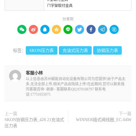
ㄇ字架取付金具
分享到









标签：
SKON压力表
充油式压力表
协钢压力表
客服小林
以上信息由苏州毓能自动化设备有限公司为您提供!由于产品太
多,无法全部上传,相关产品会陆续上传!在此期间,您可以联系我
司客服咨询~谢谢~ 客服联系QQ:870168797 联系电
话:17751655075
上一篇
下一篇
SKON协钢压力表_428.21充油式
WINNER插式阀线圈_EC-04W
压力表