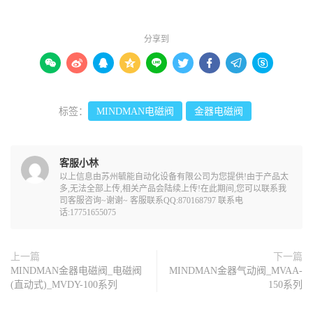
分享到









标签：
MINDMAN电磁阀
金器电磁阀
客服小林
以上信息由苏州毓能自动化设备有限公司为您提供!由于产品太
多,无法全部上传,相关产品会陆续上传!在此期间,您可以联系我
司客服咨询~谢谢~ 客服联系QQ:870168797 联系电
话:17751655075
上一篇
下一篇
MINDMAN金器电磁阀_电磁阀
MINDMAN金器气动阀_MVAA-
(直动式)_MVDY-100系列
150系列