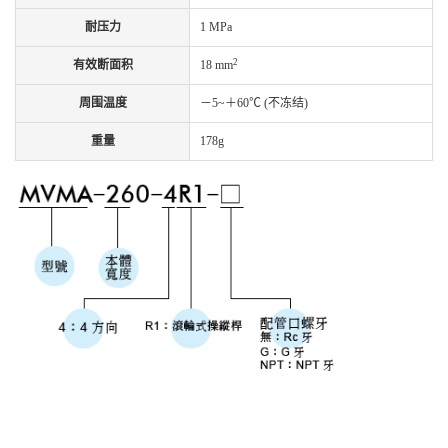
耐压力
1 MPa
2
有效断面积
18 mm
周围温度
－5~＋60℃ (不冻结)
重量
178g