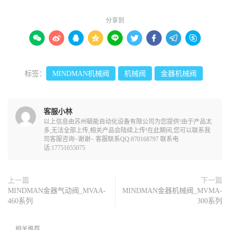
分享到









标签：
MINDMAN机械阀
机械阀
金器机械阀
客服小林
以上信息由苏州毓能自动化设备有限公司为您提供!由于产品太
多,无法全部上传,相关产品会陆续上传!在此期间,您可以联系我
司客服咨询~谢谢~ 客服联系QQ:870168797 联系电
话:17751655075
上一篇
下一篇
MINDMAN金器气动阀_MVAA-
MINDMAN金器机械阀_MVMA-
460系列
300系列
相关推荐