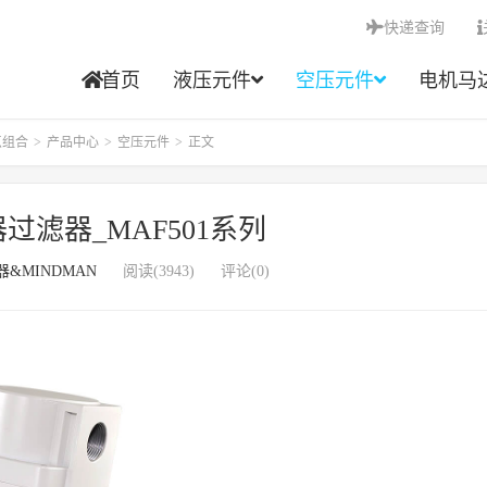
快递查询
首页
液压元件
空压元件
电机马
点组合
>
产品中心
>
空压元件
>
正文
器过滤器_MAF501系列
器&MINDMAN
阅读(3943)
评论(0)