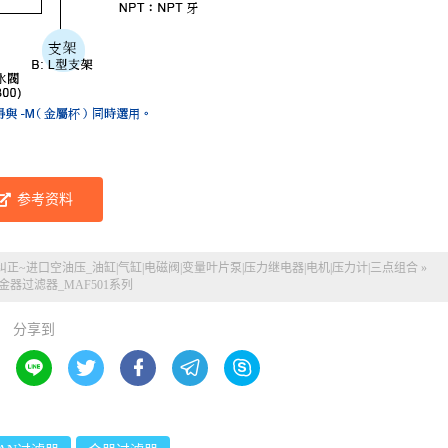
参考资料
纠正~
进口空油压_油缸|气缸|电磁阀|变量叶片泵|压力继电器|电机|压力计|三点组合
»
N金器过滤器_MAF501系列
分享到




