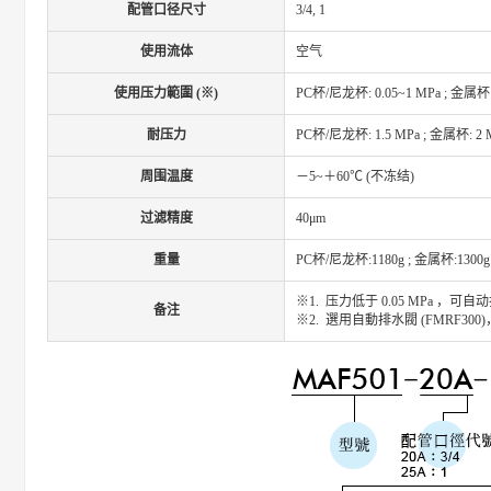
配管口径尺寸
3/4, 1
使用流体
空气
使用压力範圍 (※)
PC杯/尼龙杯: 0.05~1 MPa ; 金属杯: 
耐压力
PC杯/尼龙杯: 1.5 MPa ; 金属杯: 2 
周围温度
－5~＋60℃ (不冻结)
过滤精度
40μm
重量
PC杯/尼龙杯:1180g ; 金属杯:1300g
※1. 压力低于 0.05 MPa ，可
备注
※2. 選用自動排水閥 (FMRF300)