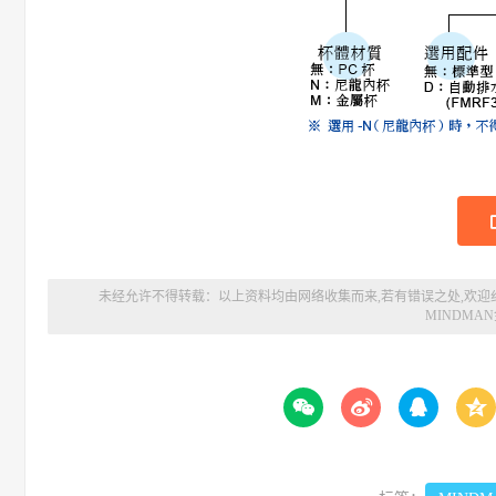
未经允许不得转载：以上资料均由网络收集而来,若有错误之处,欢迎
MINDMA



