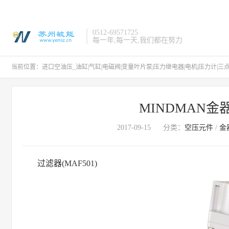
0512-69571725
每一年,每一天,我们都在努力
当前位置：
进口空油压_油缸|气缸|电磁阀|变量叶片泵|压力继电器|电机|压力计|三
MINDMAN金
2017-09-15
分类：
空压元件
/
金
过滤器(MAF501)