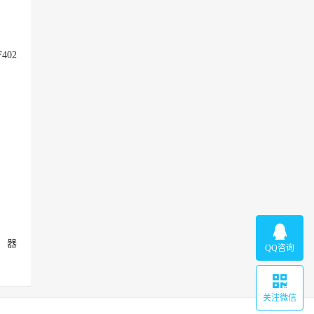
402
滤器
QQ咨询
关注微信