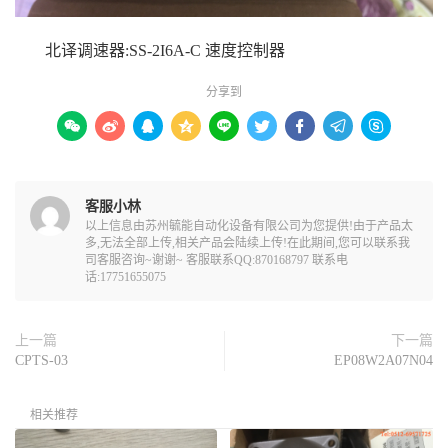
北译调速器:SS-2I6A-C 速度控制器
分享到









客服小林
以上信息由苏州毓能自动化设备有限公司为您提供!由于产品太
多,无法全部上传,相关产品会陆续上传!在此期间,您可以联系我
司客服咨询~谢谢~ 客服联系QQ:870168797 联系电
话:17751655075
上一篇
下一篇
CPTS-03
EP08W2A07N04
相关推荐