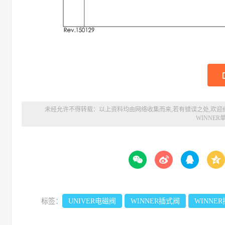
未经允许不得转载：以上资料均由网络收集而来,若有错误之处,欢迎
WINNER




标签：
UNIVER电磁阀
WINNER插式阀
WINNE