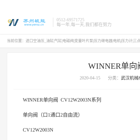
0512-69571725
每一年,每一天,我们都在努力
当前位置：
进口空油压_油缸|气缸|电磁阀|变量叶片泵|压力继电器|电机|压力计|三
WINNER单向阀
2020-04-15
分类：
武汉机械&
WINNER单向阀 CV12W2003N系列
单向阀（口1通口2自由流）
CV12W2003N