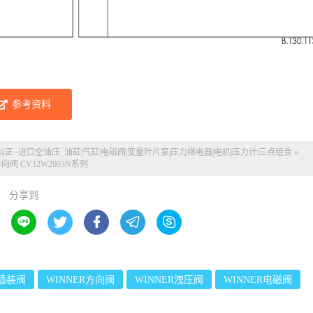
参考资料
纠正~
进口空油压_油缸|气缸|电磁阀|变量叶片泵|压力继电器|电机|压力计|三点组合
»
单向阀 CV12W2003N系列
分享到





R插装阀
WINNER方向阀
WINNER洩压阀
WINNER电磁阀