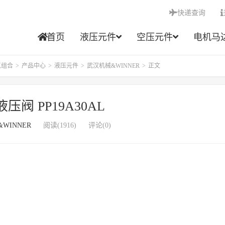
快递查询
首页
液压元件
空压元件
电机马
点组合
>
产品中心
>
液压元件
>
武汉机械&WINNER
>
正文
压阀 PP19A30AL
WINNER
阅读(1916)
评论(0)