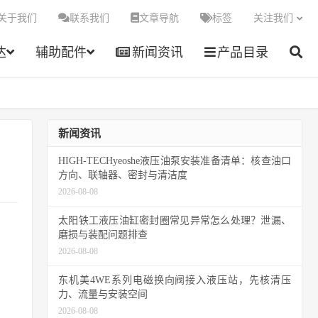
关于我们
联系我们
文章导航
标签
关注我们
达
辅助配件
新闻资讯
产品目录
新闻资讯
HIGH-TECHyeoshe液压油泵安装准备清单：核查油口
方向、联轴器、密封与清洁度
2026-08-08
太阳铁工液压油缸密封圈常见异常怎么处理？泄漏、
磨损与装配问题排查
2026-08-08
东机美4WE系列电磁换向阀接入液压站，先核清压
力、流量与安装空间
2026-08-08