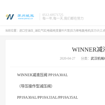
0512-69571725
每一年,每一天,我们都在努力
当前位置：
进口空油压_油缸|气缸|电磁阀|变量叶片泵|压力继电器|电机|压力计|三
WINNER减液
2020-04-27
分类：
武汉机械&
WINNER减液压阀 PP19A30AL
（导压操作型减压阀）
PP19A30AL/PP19A33AL/PP19A35AL