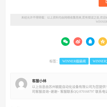
未经允许不得转载：以上资料均由网络收集而来,若有错误之处,欢迎
WINNE




标签：
WINNER插装阀
WINNE
客服小林
以上信息由苏州毓能自动化设备有限公司为您提供!
司客服咨询~谢谢~ 客服联系QQ:870168797 联系电话:1