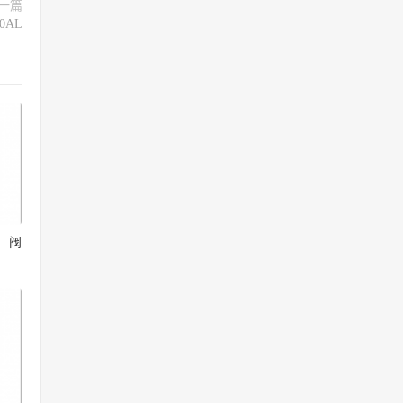
一篇
0AL
制阀