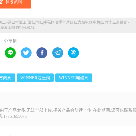
参考资料
纠正~
进口空油压_油缸|气缸|电磁阀|变量叶片泵|压力继电器|电机|压力计|三点组合
»
R减液压阀 PP19A30AL
分享到





R方向阀
WINNER洩压阀
WINNER电磁阀
由于产品太多,无法全部上传,相关产品会陆续上传!在此期间,您可以联系
7751655075