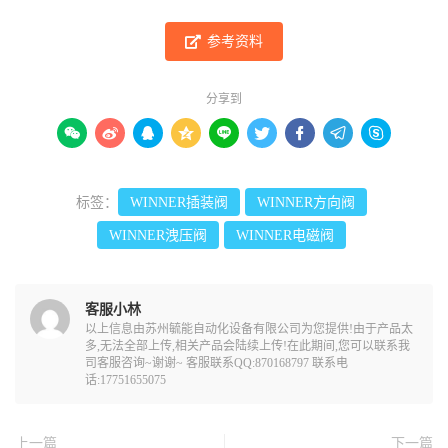
参考资料
分享到









标签：
WINNER插装阀
WINNER方向阀
WINNER洩压阀
WINNER电磁阀
客服小林
以上信息由苏州毓能自动化设备有限公司为您提供!由于产品太
多,无法全部上传,相关产品会陆续上传!在此期间,您可以联系我
司客服咨询~谢谢~ 客服联系QQ:870168797 联系电
话:17751655075
上一篇
下一篇