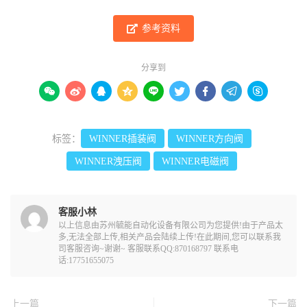
参考资料
分享到









标签：
WINNER插装阀
WINNER方向阀
WINNER洩压阀
WINNER电磁阀
客服小林
以上信息由苏州毓能自动化设备有限公司为您提供!由于产品太
多,无法全部上传,相关产品会陆续上传!在此期间,您可以联系我
司客服咨询~谢谢~ 客服联系QQ:870168797 联系电
话:17751655075
上一篇
下一篇