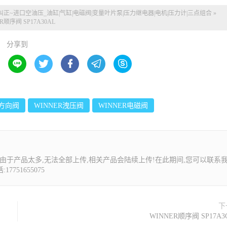
纠正~
进口空油压_油缸|气缸|电磁阀|变量叶片泵|压力继电器|电机|压力计|三点组合
»
R顺序阀 SP17A30AL
分享到





R方向阀
WINNER洩压阀
WINNER电磁阀
由于产品太多,无法全部上传,相关产品会陆续上传!在此期间,您可以联系
7751655075
下
WINNER顺序阀 SP17A3