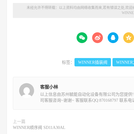
未经允许不得转载：以上资料均由网络收集而来,若有错误之处,欢迎
WINNE




标签：
WINNER插装阀
WINNE
客服小林
以上信息由苏州毓能自动化设备有限公司为您提供!
司客服咨询~谢谢~ 客服联系QQ:870168797 联系电话:1
上一篇
WINNER顺序阀 SD11A30AL