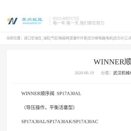
0512-69571725
每一年,每一天,我们都在努力
当前位置：
进口空油压_油缸|气缸|电磁阀|变量叶片泵|压力继电器|电机|压力计|三
WINNER顺
2020-06-19
分类：
武汉机械&
WINNER顺序阀 SP17A30AL
（导压操作，平衡活塞型）
SP17A30AL/SP17A30AK/SP17A30AC