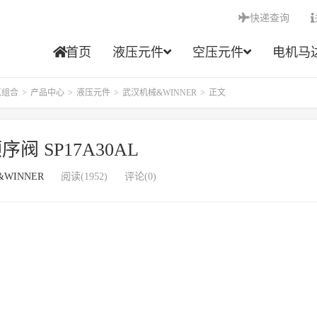
快递查询
首页
液压元件
空压元件
电机马
点组合
>
产品中心
>
液压元件
>
武汉机械&WINNER
>
正文
序阀 SP17A30AL
WINNER
阅读(1952)
评论(0)