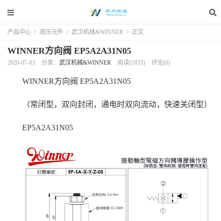
产品中心
>
液压元件
>
武汉机械&WINNER
>
正文
WINNER方向阀 EP5A2A31N05
2020-07-03
分类：
武汉机械&WINNER
阅读(1855)
评论(0)
WINNER方向阀 EP5A2A31N05
（常闭型，双向封闭，通电时双向流动，快速关闭型）
EP5A2A31N05