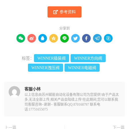
参考资料
分享到









标签：
WINNER插装阀
WINNER方向阀
WINNER洩压阀
WINNER电磁阀
客服小林
以上信息由苏州毓能自动化设备有限公司为您提供!由于产品太
多,无法全部上传,相关产品会陆续上传!在此期间,您可以联系我
司客服咨询~谢谢~ 客服联系QQ:870168797 联系电
话:17751655075
上一篇
下一篇