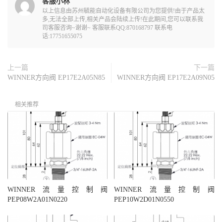
客服小林
以上信息由苏州毓能自动化设备有限公司为您提供!由于产品太
多,无法全部上传,相关产品会陆续上传!在此期间,您可以联系我
司客服咨询~谢谢~ 客服联系QQ:870168797 联系电
话:17751655075
上一篇
下一篇
WINNER方向阀 EP17E2A05N85
WINNER方向阀 EP17E2A09N05
相关推荐
WINNER流量控制阀
WINNER流量控制阀
PEP08W2A01N0220
PEP10W2D01N0550