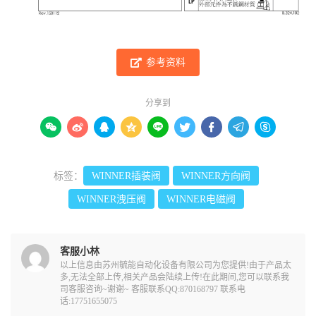
参考资料
分享到









标签：
WINNER插装阀
WINNER方向阀
WINNER洩压阀
WINNER电磁阀
客服小林
以上信息由苏州毓能自动化设备有限公司为您提供!由于产品太
多,无法全部上传,相关产品会陆续上传!在此期间,您可以联系我
司客服咨询~谢谢~ 客服联系QQ:870168797 联系电
话:17751655075