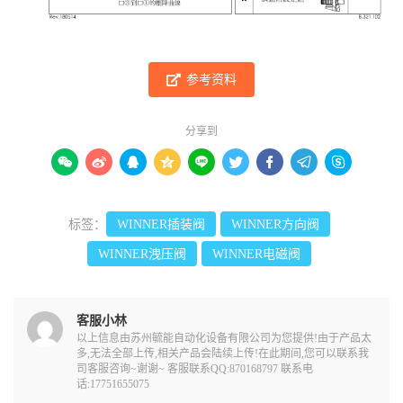
参考资料
分享到









标签：
WINNER插装阀
WINNER方向阀
WINNER洩压阀
WINNER电磁阀
客服小林
以上信息由苏州毓能自动化设备有限公司为您提供!由于产品太
多,无法全部上传,相关产品会陆续上传!在此期间,您可以联系我
司客服咨询~谢谢~ 客服联系QQ:870168797 联系电
话:17751655075