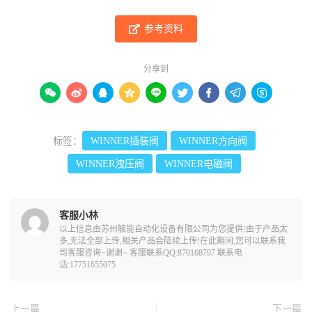
参考资料
分享到









标签：
WINNER插装阀
WINNER方向阀
WINNER洩压阀
WINNER电磁阀
客服小林
以上信息由苏州毓能自动化设备有限公司为您提供!由于产品太
多,无法全部上传,相关产品会陆续上传!在此期间,您可以联系我
司客服咨询~谢谢~ 客服联系QQ:870168797 联系电
话:17751655075
上一篇
下一篇