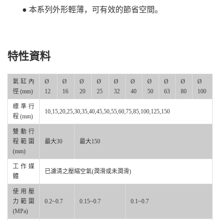
● 本系列外形輕薄，可有效的節省空間。
特性資料
氣缸內
Ø
Ø
Ø
Ø
Ø
Ø
Ø
Ø
Ø
Ø
徑 (mm)
12
16
20
25
32
40
50
63
80
100
標準行
10,15,20,25,30,35,40,45,50,55,60,75,85,100,125,150
程 (mm)
雙動行
程範圍
最大30
最大150
(mm)
工作媒
已濾清之壓縮空氣(潤滑或未潤滑)
體
使用壓
力範圍
0.2~0.7
0.15~0.7
0.1~0.7
(MPa)