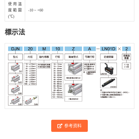
使用溫
度範圍
-10 ~ +60
(℃)
標示法
参考资料