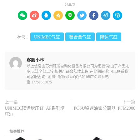
分享到









标签：
UNIMEC气缸
铝合金气缸
隆运气缸
客服小林
以上信息由苏州毓能自动化设备有限公司为您提供!由于产品太
多,无法全部上传,相关产品会陆续上传!在此期间,您可以联系我
司客服咨询~谢谢~ 客服联系QQ:870168797 联系电
话:17751655075
上一篇
下一篇
UNIMEC隆运增压缸_AP系列增
POSU稳速油雾分离器_PFM2000
压缸
相关推荐