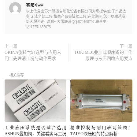
客服小林
以上信息由苏州毓能自动化设备有限公司为您提供!由于产品太
多,无法全部上传,相关产品会陆续上传!在此期间,您可以联系我
司客服咨询~谢谢~ 客服联系QQ:870168797 联系电
话:17751655075
上一篇
下一篇
OKINA旋转气缸选型与应用入
TOKIMEC叠加式顺序阀的工作
门：先理清工况与动作需求
原理与液压回路应用要点
相关推荐
工业液压系统是否适合选用
精准控制与耐用表现兼顾：
ASHUN叠加阀，关键看实际工况
TAIYO液压缸的特点解析