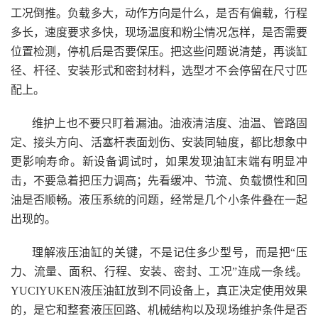
工况倒推。负载多大，动作方向是什么，是否有偏载，行程
多长，速度要求多快，现场温度和粉尘情况怎样，是否需要
位置检测，停机后是否要保压。把这些问题说清楚，再谈缸
径、杆径、安装形式和密封材料，选型才不会停留在尺寸匹
配上。
维护上也不要只盯着漏油。油液清洁度、油温、管路固
定、接头方向、活塞杆表面划伤、安装同轴度，都比想象中
更影响寿命。新设备调试时，如果发现油缸末端有明显冲
击，不要急着把压力调高；先看缓冲、节流、负载惯性和回
油是否顺畅。液压系统的问题，经常是几个小条件叠在一起
出现的。
理解液压油缸的关键，不是记住多少型号，而是把“压
力、流量、面积、行程、安装、密封、工况”连成一条线。
YUCIYUKEN液压油缸放到不同设备上，真正决定使用效果
的，是它和整套液压回路、机械结构以及现场维护条件是否