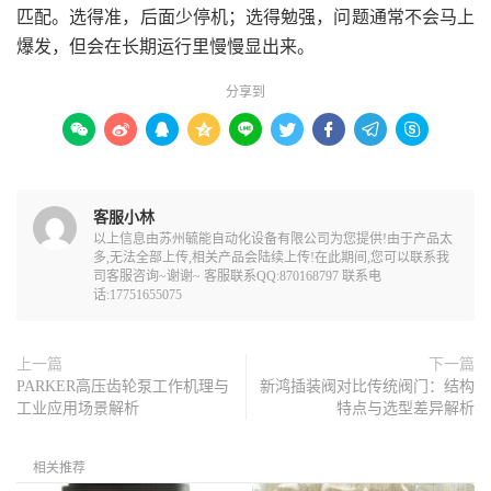
匹配。选得准，后面少停机；选得勉强，问题通常不会马上
爆发，但会在长期运行里慢慢显出来。
分享到









客服小林
以上信息由苏州毓能自动化设备有限公司为您提供!由于产品太
多,无法全部上传,相关产品会陆续上传!在此期间,您可以联系我
司客服咨询~谢谢~ 客服联系QQ:870168797 联系电
话:17751655075
上一篇
下一篇
PARKER高压齿轮泵工作机理与
新鸿插装阀对比传统阀门：结构
工业应用场景解析
特点与选型差异解析
相关推荐