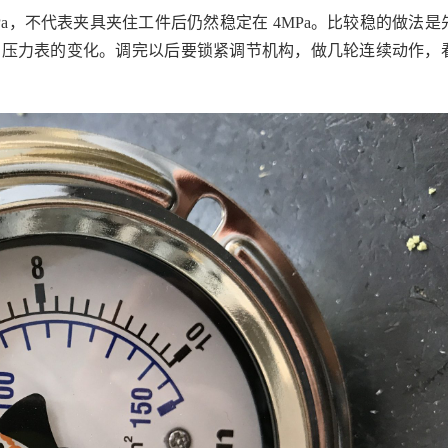
a，不代表夹具夹住工件后仍然稳定在 4MPa。比较稳的做法是
侧压力表的变化。调完以后要锁紧调节机构，做几轮连续动作，