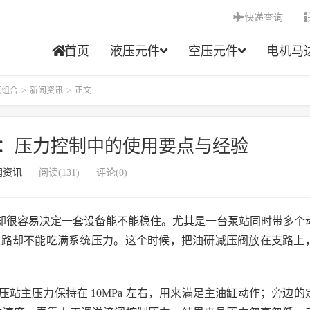
快递查询
首页
液压元件
空压元件
电机马
点组合
>
新闻资讯
>
正文
：压力控制中的使用要点与经验
闻资讯
阅读(131)
评论(0)
却很容易决定一套设备能不能稳住。尤其是一台泵站同时带多个
支路却不能吃满系统压力。这个时候，把油研减压阀放在支路上
站主压力保持在 10MPa 左右，用来满足主油缸动作；旁边的