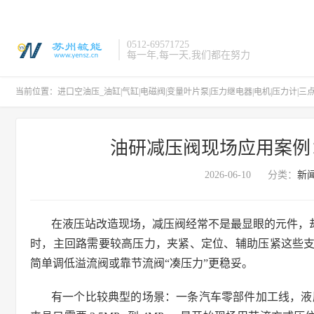
0512-69571725
每一年,每一天,我们都在努力
当前位置：
进口空油压_油缸|气缸|电磁阀|变量叶片泵|压力继电器|电机|压力计|三
油研减压阀现场应用案例
2026-06-10
分类：
新
在液压站改造现场，减压阀经常不是最显眼的元件，
时，主回路需要较高压力，夹紧、定位、辅助压紧这些
简单调低溢流阀或靠节流阀“凑压力”更稳妥。
有一个比较典型的场景：一条汽车零部件加工线，液压