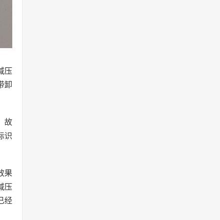
减压
带卸
，故
标识
效果
减压
已经