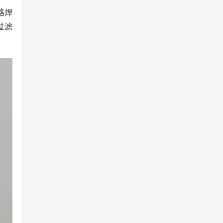
路焊
过滤