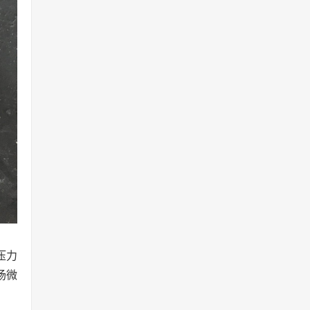
压力
场微