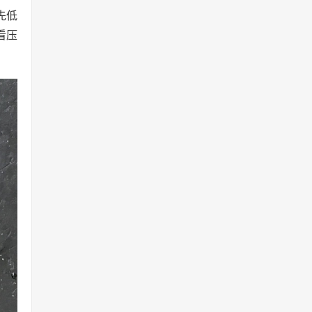
先低
看压