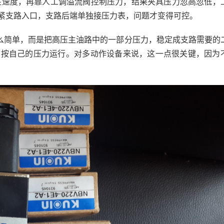
方式压住速度，再靠人工调溢流阀控制压力，结果夹具压力忽高忽低，
紧支路入口，支路后端单独接压力表，问题才变得可控。
这么简单，而是把高压主油路中的一部分压力，稳定成支路需要的
则按自己的压力运行。对多动作设备来说，这一点很关键，因为