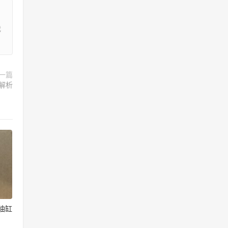
我
一篇
解析
油缸