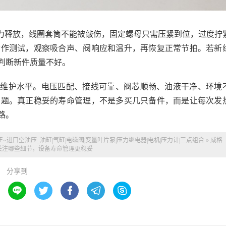
力释放，线圈套筒不能被敲伤，固定螺母只需压紧到位，过度拧
动作测试，观察吸合声、阀响应和温升，再恢复正常节拍。若新
判断新件质量不好。
备维护水平。电压匹配、接线可靠、阀芯顺畅、油液干净、环境
问题。真正稳妥的寿命管理，不是多买几只备件，而是让每次发
路。
正~
进口空油压_油缸|气缸|电磁阀|变量叶片泵|压力继电器|电机|压力计|三点组合
»
威格
关注哪些细节，设备寿命管理更稳妥
分享到




