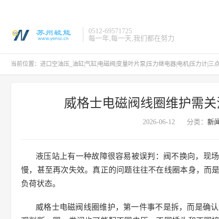
0512-69571725
每一年,每一天,我们都在努力
当前位置：
进口空油压_油缸|气缸|电磁阀|变量叶片泵|压力继电器|电机|压力计|三
威格士电磁阀线圈维护需关
2026-06-12
分类：
新
液压站上有一种故障很容易被误判：阀不换向，现
慢，甚至再次失效。真正的问题往往不在线圈本身，而
负荷状态。
威格士电磁阀线圈维护，第一件事不是拆，而是确认型号和