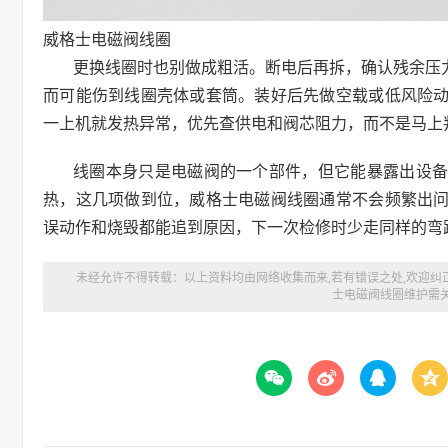
威格士电磁阀线圈
更换线圈时也别做成粗活。断电后再拆，确认残余压
而可能伤到线圈壳体或套筒。装好后先做空载或低风险
一上机就发热异常，优先查供电和阀芯阻力，而不是马上
线圈本身只是电磁阀的一个部件，但它能暴露出设
热，这几项做到位，威格士电磁阀线圈通常不会频繁出
误动作和烧毁都能追到原因，下一次检修时少走同样的弯
未经允许不得转载：以上资料均由网络收集而来,若有错误之处,欢迎纠
士电磁阀线圈维护需



