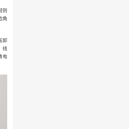
轻则
边角
压卸
、线
清电