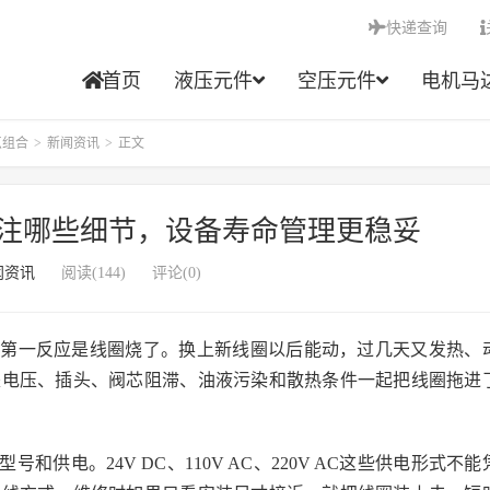
快递查询
首页
液压元件
空压元件
电机马
点组合
>
新闻资讯
>
正文
注哪些细节，设备寿命管理更稳妥
闻资讯
阅读(144)
评论(0)
场第一反应是线圈烧了。换上新线圈以后能动，过几天又发热、
是电压、插头、阀芯阻滞、油液污染和散热条件一起把线圈拖进
供电。24V DC、110V AC、220V AC这些供电形式不能