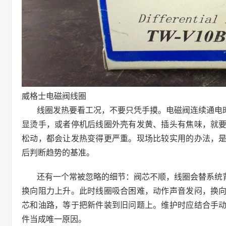
威格士电磁阀线圈
线圈发热要看工况，不要只凭手摸。电磁阀连续通电
显烫手，或者停机后线圈外壳有发黄、插头有焦味，就
松动，都会让发热变得更严重。现场比较实用的办法，
后判断趋势的基准。
还有一个常被忽略的细节：阀芯不顺，线圈会替系统
换向阻力上升。此时线圈吸合困难，动作声音发闷，换
芯和油路，等于把新件装到旧问题上。维护时应结合手
件当成唯一原因。