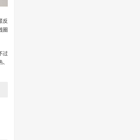
紧反
线圈
不过
热、