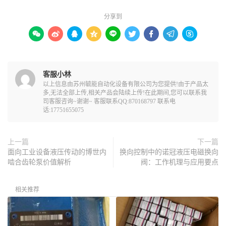
分享到









客服小林
以上信息由苏州毓能自动化设备有限公司为您提供!由于产品太
多,无法全部上传,相关产品会陆续上传!在此期间,您可以联系我
司客服咨询~谢谢~ 客服联系QQ:870168797 联系电
话:17751655075
上一篇
下一篇
面向工业设备液压传动的博世内
换向控制中的诺冠液压电磁换向
啮合齿轮泵价值解析
阀：工作机理与应用要点
相关推荐