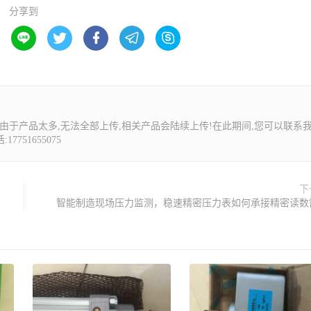
分享到





由于产品太多,无法全部上传,相关产品会陆续上传!在此期间,您可以联系
7751655075
下
智能制造现场压力监测，稳速精密压力表如何承接精密读数