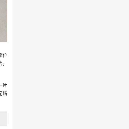
座位
片。
一片
配错