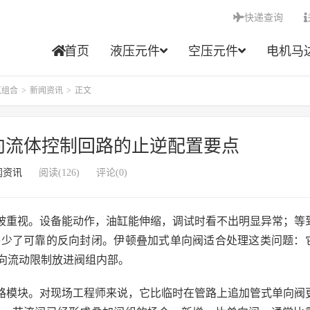
快递查询
首页
液压元件
空压元件
电机马
点组合
>
新闻资讯
>
正文
向流体控制回路的止逆配置要点
闻资讯
阅读(126)
评论(0)
被重视。设备能动作，油缸能伸缩，调试时看不出明显异常；等
路少了可靠的反向封闭。伊顿叠加式单向阀适合处理这类问题：
向流动限制放进阀组内部。
路模块。对现场工程师来说，它比临时在管路上追加管式单向阀