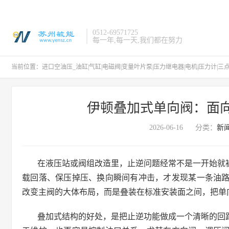
0512-69571725
每一年,每一天,我们都在努力
当前位置：
进口空油压_油缸|气缸|电磁阀|变量叶片泵|压力继电器|电机|压力计|三
伊顿叠加式单向阀：面
2026-06-16
分类：
新
在液压站或阀组改造里，止逆问题经常不是一开始就
载回落、保压掉压、换向瞬间有冲击，才发现某一条油
改变主阀的大体布局，而是叠装在标准安装面之间，把单
叠加式结构的好处，是把止逆功能做成一个清晰的回