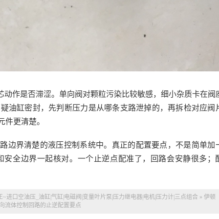
芯动作是否滞涩。单向阀对颗粒污染比较敏感，细小杂质卡在阀
怀疑油缸密封，先判断压力是从哪条支路泄掉的，再拆检对应阀
元件更清楚。
回路边界清楚的液压控制系统中。真正的配置要点，不是简单加
和安全边界一起核对。一个止逆点配准了，回路会安静很多；
正~
进口空油压_油缸|气缸|电磁阀|变量叶片泵|压力继电器|电机|压力计|三点组合
»
伊顿
向流体控制回路的止逆配置要点