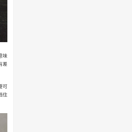
意味
有差
要可
挡住