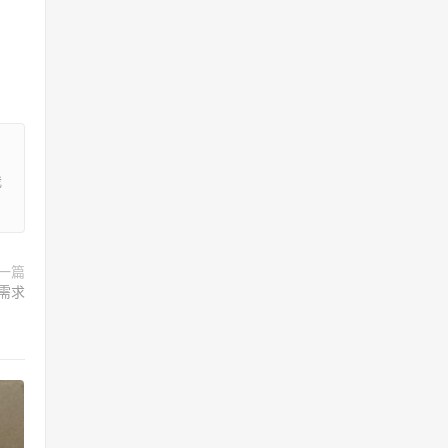
我
一篇
需求