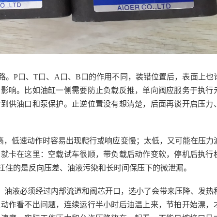
路。P口、T口、A口、B口的作用不同，装错位置后，表面上也
到影响。比如油缸一侧需要防止负载反推，单向阀应服务于执行
转到供油口和泵保护。止逆位置没有想清楚，后面再谈开启压力
太高，低速动作时容易出现爬行或响应变慢；太低，又可能在压力
，就卡在这里：空载试车很顺，带负载后动作变软，停机后执行
扛住的是反向压差、油液污染和长时间保压下的微泄漏。
，油液必须经过内部流道和阀芯开口，选小了会带来压降、发热
次动作看不出问题，连续运行半小时后油温上来，节拍开始漂，