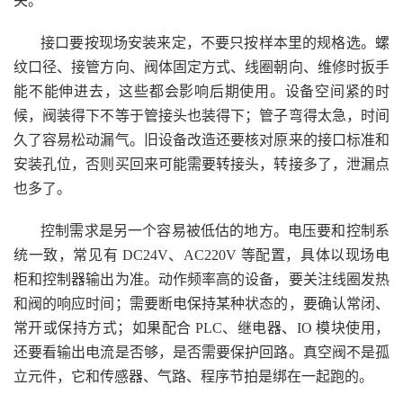
关。
接口要按现场安装来定，不要只按样本里的规格选。螺
纹口径、接管方向、阀体固定方式、线圈朝向、维修时扳手
能不能伸进去，这些都会影响后期使用。设备空间紧的时
候，阀装得下不等于管接头也装得下；管子弯得太急，时间
久了容易松动漏气。旧设备改造还要核对原来的接口标准和
安装孔位，否则买回来可能需要转接头，转接多了，泄漏点
也多了。
控制需求是另一个容易被低估的地方。电压要和控制系
统一致，常见有 DC24V、AC220V 等配置，具体以现场电
柜和控制器输出为准。动作频率高的设备，要关注线圈发热
和阀的响应时间；需要断电保持某种状态的，要确认常闭、
常开或保持方式；如果配合 PLC、继电器、IO 模块使用，
还要看输出电流是否够，是否需要保护回路。真空阀不是孤
立元件，它和传感器、气路、程序节拍是绑在一起跑的。