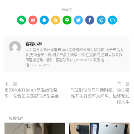
分享到









客服小林
以上信息由苏州毓能自动化设备有限公司为您提供!由于产品太
多,无法全部上传,相关产品会陆续上传!在此期间,您可以联系我
司客服咨询~谢谢~ 客服联系QQ:870168797 联系电
话:17751655075
上一篇
下一篇
采购NORTHMAN高温齿轮泵
气缸到位信号时断时续，SMC磁
前，先看工况匹配与选型要点
性开关排查可从间隙、磁环和线
缆入手
相关推荐