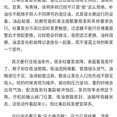
日常检查首先看油。油位过低会增加吸空风险，油液乳
化、变黑、有焦味，说明系统已经不只是“脏”这么简单。补
油也不能随手倒入不同牌号的液压油，尤其是长期运行的设
备，油品粘度、抗磨性能和清洁度都要按泵和系统要求执
行。柱塞泵对污染比齿轮泵更敏感，过滤器不能只在堵塞报
警后才想起更换。比较稳妥的做法，是把滤芯更换、油样观
察、油温变化和故障记录放在一起看，而不是孤立地判断某
一个部件。
其次要盯住吸油条件。很多柱塞泵故障，表面看是泵坏
了，根子却在吸油管路。吸油滤网堵塞、管路接头进气、油
箱液位不足、油液粘度过高，都会让泵在入口处形成不稳定
吸入。轻的时候表现为噪声、振动和压力波动，重的时候会
出现气蚀，配流盘和柱塞副被冲蚀后，泵的效率会明显下
降。开机前确认阀门位置、吸油管路密封、油箱呼吸器状
态，这些动作看起来小，但比事后拆泵便宜得多。
运行中不要只看“压力够不够”。压力只是结果，温度、