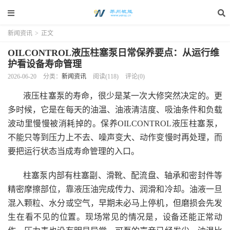
新闻资讯
>
正文
OILCONTROL液压柱塞泵日常保养要点：从运行维
护看设备寿命管理
2026-06-20
分类：
新闻资讯
阅读(118)
评论(0)
液压柱塞泵的寿命，很少是某一次大修突然决定的。更
多时候，它是在每天的油温、油液清洁度、吸油条件和负载
波动里慢慢被消耗掉的。保养OILCONTROL液压柱塞泵，
不能只等到压力上不去、噪声变大、动作变慢时再处理，而
要把运行状态当成寿命管理的入口。
柱塞泵内部有柱塞副、滑靴、配流盘、轴承和密封件等
精密摩擦部位，靠液压油完成传力、润滑和冷却。油液一旦
混入颗粒、水分或空气，早期未必马上停机，但磨损会先发
生在看不见的位置。现场常见的情况是，设备还能正常动