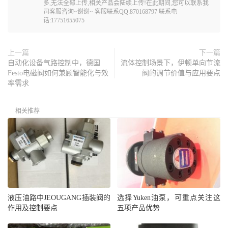
多,无法全部上传,相关产品会陆续上传!在此期间,您可以联系我
司客服咨询~谢谢~ 客服联系QQ:870168797 联系电
话:17751655075
上一篇
下一篇
自动化设备气路控制中，德国
流体控制场景下，伊顿单向节流
Festo电磁阀如何兼顾智能化与效
阀的调节价值与应用要点
率需求
相关推荐
液压油路中JEOUGANG插装阀的
选择Yuken油泵，可重点关注这
作用及控制要点
五项产品优势