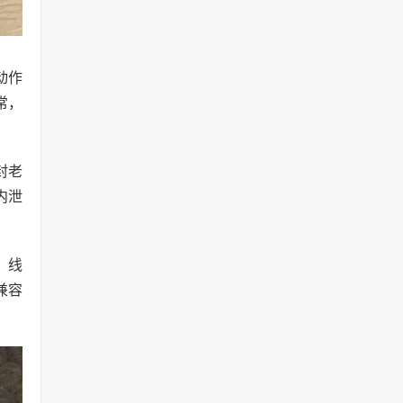
动作
常，
封老
内泄
、线
兼容