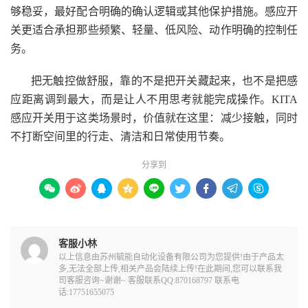
够稳妥，最好配合明确的确认逻辑或其他保护措施。感应开
关更适合承担那些频繁、轻量、低风险、动作明确的控制任
务。
把无触控做舒服，靠的不是把开关藏起来，也不是把感
应距离调到最大，而是让人不用思考就能完成操作。KITA
感应开关用于这类场景时，价值就在这里：减少接触，同时
不打断空间里的行走、清洁和日常使用节奏。
分享到









客服小林
以上信息由苏州毓能自动化设备有限公司为您提供!由于产品太
多,无法全部上传,相关产品会陆续上传!在此期间,您可以联系我
司客服咨询~谢谢~ 客服联系QQ:870168797 联系电
话:17751655075