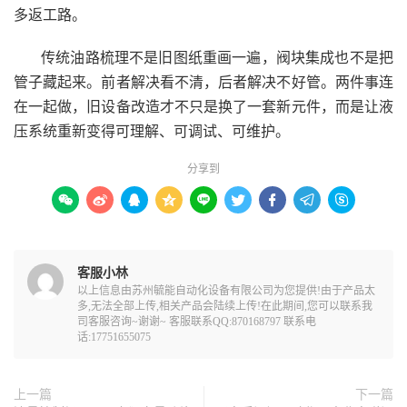
多返工路。
传统油路梳理不是旧图纸重画一遍，阀块集成也不是把
管子藏起来。前者解决看不清，后者解决不好管。两件事连
在一起做，旧设备改造才不只是换了一套新元件，而是让液
压系统重新变得可理解、可调试、可维护。
分享到









客服小林
以上信息由苏州毓能自动化设备有限公司为您提供!由于产品太
多,无法全部上传,相关产品会陆续上传!在此期间,您可以联系我
司客服咨询~谢谢~ 客服联系QQ:870168797 联系电
话:17751655075
上一篇
下一篇