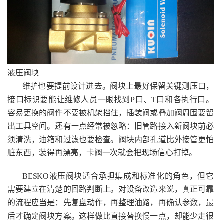
液压阀块
维护也要提前设计进去。阀块上最好保留关键测压口，
接口标识要能让维修人员一眼找到P口、T口和各执行口。
容易更换的阀件不要被机架挡住，插装阀或叠加阀周围要留
出工具空间。还有一点经常被忽略：旧管路接入新阀块前必
须清洗，油箱和过滤也要检查。阀块内部孔道比外接管更怕
脏东西，装得再漂亮，卡阀一次就会把现场信心打掉。
BESKO液压阀块适合承担集成和标准化的角色，但它
需要建立在清楚的回路判断上。对设备改造来说，真正可靠
的流程应当是：先复盘动作，再整理油路，再确认参数，最
后才确定阀块方案。这样做比直接替换慢一点，却能少走很