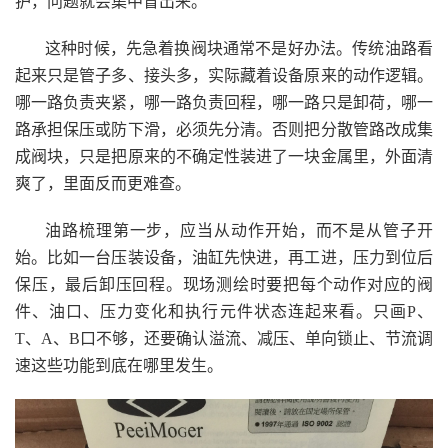
护，问题就会集中冒出来。
这种时候，先急着换阀块通常不是好办法。传统油路看
起来只是管子多、接头多，实际藏着设备原来的动作逻辑。
哪一路负责夹紧，哪一路负责回程，哪一路只是卸荷，哪一
路承担保压或防下滑，必须先分清。否则把分散管路改成集
成阀块，只是把原来的不确定性装进了一块金属里，外面清
爽了，里面反而更难查。
油路梳理第一步，应当从动作开始，而不是从管子开
始。比如一台压装设备，油缸先快进，再工进，压力到位后
保压，最后卸压回程。现场测绘时要把每个动作对应的阀
件、油口、压力变化和执行元件状态连起来看。只画P、
T、A、B口不够，还要确认溢流、减压、单向锁止、节流调
速这些功能到底在哪里发生。