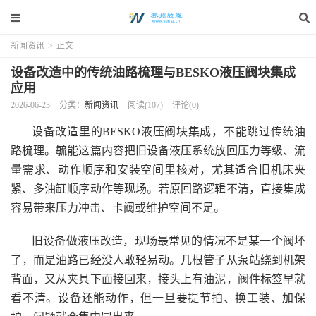
新闻资讯
>
正文
设备改造中的传统油路梳理与BESKO液压阀块集成
应用
2026-06-23
分类：
新闻资讯
阅读(107)
评论(0)
设备改造里的BESKO液压阀块集成，不能跳过传统油
路梳理。毓能这篇内容把旧设备液压系统放回压力等级、流
量需求、动作顺序和安装空间里核对，尤其适合旧机床夹
紧、多油缸顺序动作等现场。若原回路逻辑不清，直接集成
容易带来压力冲击、卡阀或维护空间不足。
旧设备做液压改造，现场最常见的情况不是某一个阀坏
了，而是油路已经没人敢轻易动。几根管子从泵站绕到机架
背面，又从夹具下面接回来，接头上有油泥，阀件标签早就
看不清。设备还能动作，但一旦要提节拍、换工装、加保