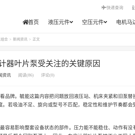
快递查询
首页
液压元件
空压元件
电机马
点组合
>
新闻资讯
>
正文
计器叶片泵受关注的关键原因
闻资讯
阅读(86)
评论(0)
只看品牌。毓能这篇内容把问题放回液压站、机床夹紧和旧泵替
度。若吸油不足、旋向或型号不匹配，稳定性和维护节奏都会
是最容易影响整套设备状态的部件。压力能不能稳住、动作有没