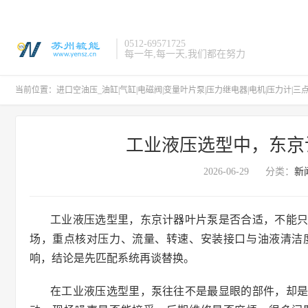
0512-69571725
每一年,每一天,我们都在努力
当前位置：
进口空油压_油缸|气缸|电磁阀|变量叶片泵|压力继电器|电机|压力计|三
工业液压选型中，东京
2026-06-29
分类：
新
工业液压选型里，东京计器叶片泵是否合适，不能
场，重点核对压力、流量、转速、安装接口与油液清洁
响，结论是先匹配系统再谈替换。
在工业液压选型里，泵往往不是最显眼的部件，却