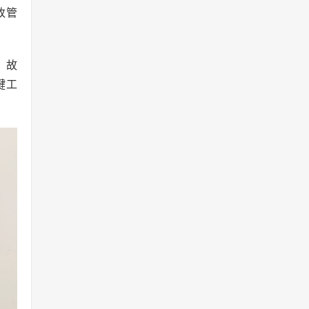
改管
、故
键工