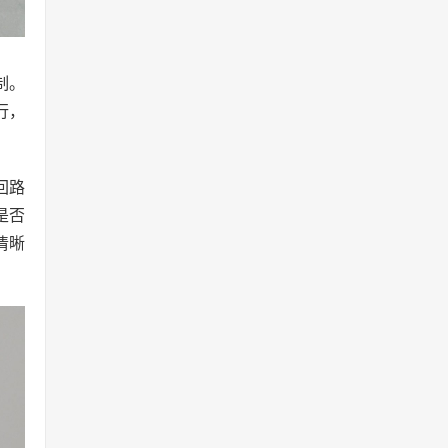
制。
行，
回路
是否
清晰