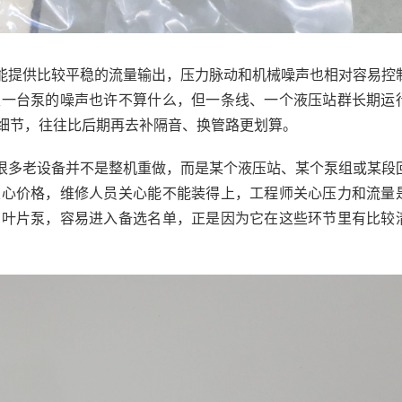
能提供比较平稳的流量输出，压力脉动和机械噪声也相对容易控
里一台泵的噪声也许不算什么，但一条线、一个液压站群长期运
细节，往往比后期再去补隔音、换管路更划算。
很多老设备并不是整机重做，而是某个液压站、某个泵组或某段
关心价格，维修人员关心能不能装得上，工程师关心压力和流量
的叶片泵，容易进入备选名单，正是因为它在这些环节里有比较