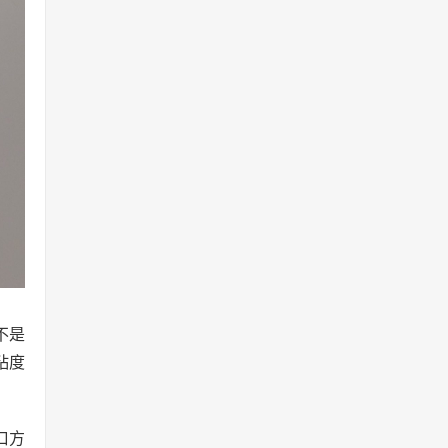
不是
粘度
口方