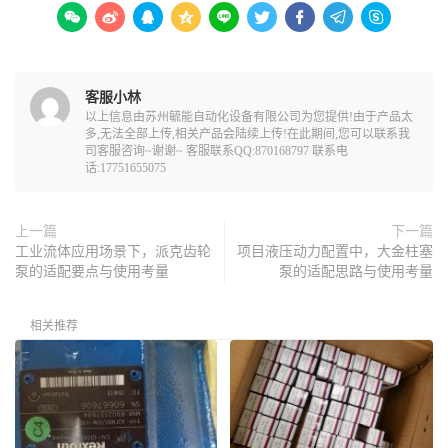









客服小林
以上信息由苏州毓能自动化设备有限公司为您提供!由于产品太
多,无法全部上传,相关产品会陆续上传!在此期间,您可以联系我
司客服咨询~谢谢~ 客服联系QQ:870168797 联系电
话:17751655075
上一篇
下一篇
工业流体应用场景下，派克齿轮
项目液压动力配置中，大金柱塞
泵的适配要点与使用考量
泵的适配思路与使用考量
相关推荐