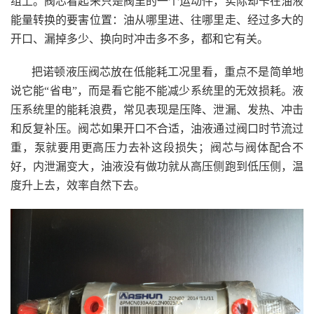
组上。阀芯看起来只是阀里的一个运动件，实际却卡在油液
能量转换的要害位置：油从哪里进、往哪里走、经过多大的
开口、漏掉多少、换向时冲击多不多，都和它有关。
把诺顿液压阀芯放在低能耗工况里看，重点不是简单地
说它能“省电”，而是看它能不能减少系统里的无效损耗。液
压系统里的能耗浪费，常见表现是压降、泄漏、发热、冲击
和反复补压。阀芯如果开口不合适，油液通过阀口时节流过
重，泵就要用更高压力去补这段损失；阀芯与阀体配合不
好，内泄漏变大，油液没有做功就从高压侧跑到低压侧，温
度升上去，效率自然下去。