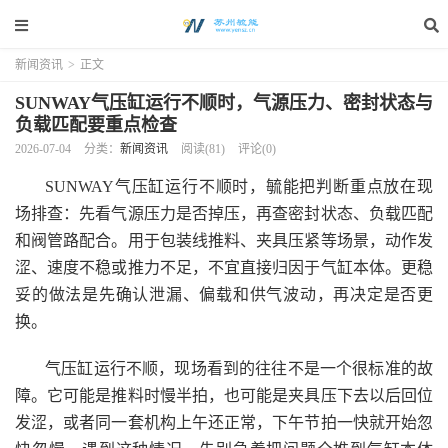
新闻资讯
>
正文
SUNWAY气压缸运行不顺时，气源压力、密封状态与
负载匹配要重点检查
2026-07-04
分类：
新闻资讯
阅读(81)
评论(0)
SUNWAY气压缸运行不顺时，毓能把判断重点放在现
场排查：先看气源压力是否掉压，再查密封状态、负载匹配
和阀管路配合。用于包装线推料、夹具压紧等场景，动作发
涩、速度不稳或推力不足，不宜直接归因于气缸本体。更稳
妥的做法是先确认泄漏、偏载和供气波动，再决定是否更
换。
气压缸运行不顺，现场看到的往往不是一个很标准的故
障。它可能是推料时慢半拍，也可能是夹具压下去以后回位
发涩，或者同一套机构上午还正常，下午节拍一快就开始忽