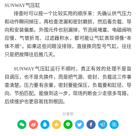
SUNWAY气压缸
排查时可以按一个比较实用的顺序来：先确认供气压力
和动作瞬间掉压，再检查泄漏和密封磨损，然后看负载、导
向和安装偏差。外围元件也别漏掉，节流阀堵塞、电磁阀响
应慢、气管折弯、过滤器积水，都可能让气缸表现得像“本
体不顺”。如果这些问题没排除，直接换同型号气缸，往往
只是把故障往后推几天。
SUNWAY气压缸运行不顺时，真正有效的处理不是盲
目调压，也不是先换件，而是把气源、密封、负载这三件事
查清楚。压力要有余量，密封要能保压，负载要和缸径、导
向、节拍匹配。能做到这一步，现场判断会少走很多弯路，
后续维护也更容易找到根因。
分享到








