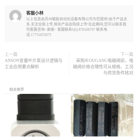
客服小林
以上信息由苏州毓能自动化设备有限公司为您提供!由于产品太
多,无法全部上传,相关产品会陆续上传!在此期间,您可以联系我
司客服咨询~谢谢~ 客服联系QQ:870168797 联系电
话:17751655075
上一篇
下一篇
ANSON变量叶片泵设计逻辑与
采购JEOUGANG电磁阀前，电
工业应用要点解析
磁阀价格合理性可从规格、工况
与供货条件核对
相关推荐