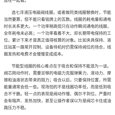
放在一起看。
选七洋液压电磁阀线圈，或者做同类线圈替换时，节能
当然要算，但不能只看铭牌上的瓦数。线圈的耗电量和通电
时长关系更大。一个功率稍高但只在动作瞬间通电的线圈，
全年耗电未必高；一个功率看着不大、却长期带电保持的工
位，累计下来才是真正值得核算的对象。比如夹具保持、液
压站某一路常开控制、设备待机时仍需保持阀位的场合，线
圈发热和电费才会慢慢变成成本。
节能型线圈的核心难点在于吸合和保持不能混为一谈。
阀芯刚动作时，需要足够的电磁力克服弹簧力、液动力、摩
擦和油液状态带来的阻力；吸合以后，只要保持位置，所需
能量通常会低一些。现场怕的不是线圈功率低，而是低到吸
合不干脆。轻一点的表现是阀动作慢、偶尔不到位，严重时
会有嗡声、发热加快，甚至让操作者误以为是阀芯卡住或油
路压力不稳。