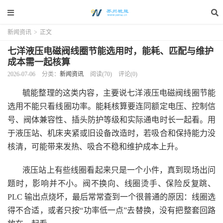
新闻资讯
>
正文
七洋液压电磁阀线圈节能选用时，能耗、匹配与维护
成本需一起核算
2026-07-06
分类：
新闻资讯
阅读(70)
评论(0)
毓能整理的这类内容，主要说七洋液压电磁阀线圈节能
选用不能只看线圈功率。能耗核算要连同额定电压、控制信
号、阀体兼容性、插头防护等级和实际通电时长一起看。用
于液压站、机床夹紧或旧设备改造时，若吸合和保持能力没
核清，可能带来发热、吸合不稳和维护成本上升。
液压站上有些线圈看起来只是一个小件，真到现场出问
题时，影响并不小。阀不换向、线圈烫手、保险反复跳、
PLC 输出点烧坏，最后常常查到一个很普通的原因：线圈选
得不合适，或者只按“功率低一点”去替换，没有把整套回路