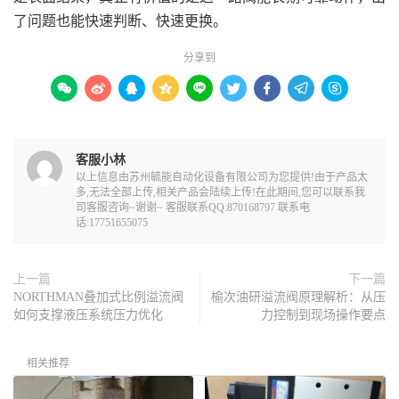
了问题也能快速判断、快速更换。
分享到









客服小林
以上信息由苏州毓能自动化设备有限公司为您提供!由于产品太
多,无法全部上传,相关产品会陆续上传!在此期间,您可以联系我
司客服咨询~谢谢~ 客服联系QQ:870168797 联系电
话:17751655075
上一篇
下一篇
NORTHMAN叠加式比例溢流阀
榆次油研溢流阀原理解析：从压
如何支撑液压系统压力优化
力控制到现场操作要点
相关推荐