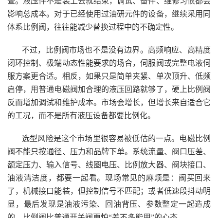
查。液压件不是装上去就结束，调试、备件、维修习惯都会
影响总成本。对于已经使用过油研元件的设备，继续采用同
体系比例阀，往往能减少替换过程中的不确定性。
不过，比例阀市场也不是没有边界。高频响应、高精度
闭环控制、极端动态性能要求的场合，伺服阀或完整电液伺
服方案更合适。相反，如果只是简单夹紧、单次顶升、低频
启停，用普通电磁阀加合理的液压回路就够了，硬上比例阀
反而增加调试和维护成本。市场会增长，但增长来自适合它
的工况，而不是所有液压设备都要比例化。
选型风险是这个市场里很容易被低估的一点。电磁比例
阀不能只按通径、压力和品牌下单。系统流量、阀口压差、
额定压力、输入信号、线圈电压、比例放大器、阀块接口、
油液清洁度，都要一起看。现场常见的麻烦是：阀买回来
了，机械接口能装，但控制信号不匹配；或者低速段抖动明
显，最后发现是油液污染、回油背压、参数整定一起造成
的。比例阀比普通开关阀更怕“差不多能用”的心态。