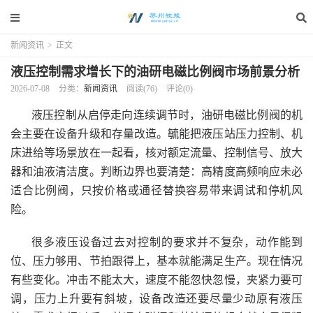
新闻资讯
>
正文
液压控制需求增长下的油研电磁比例阀市场前景分析
2026-07-08
分类：
新闻资讯
阅读(76)
评论(0)
液压控制从启停走向连续调节时，油研电磁比例阀的机
会主要在设备升级和存量改造。毓能把液压站压力控制、机
床进给等场景放在一起看，核对额定流量、控制信号、放大
器和油液清洁度。判断边界也要清楚：高精度高频响应未必
适合比例阀，只按价格或通径替换容易带来调试和停机风
险。
很多液压设备过去对控制的要求并不复杂，动作能到
位、压力够用、节拍跟得上，基本就能满足生产。现在情况
有些变化。冲击不能太大，速度不能忽快忽慢，夹紧力要可
调，压力上升要有斜坡，设备改造还要尽量少动原有液压