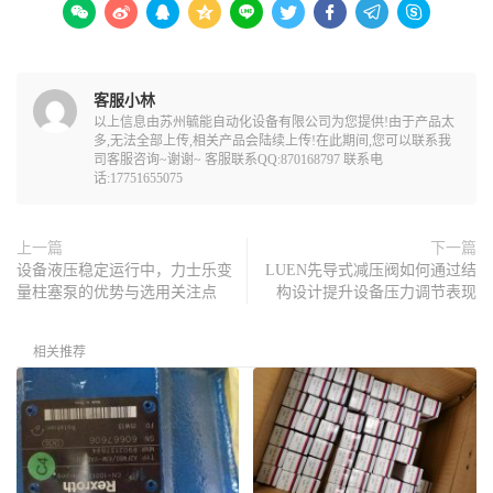









客服小林
以上信息由苏州毓能自动化设备有限公司为您提供!由于产品太
多,无法全部上传,相关产品会陆续上传!在此期间,您可以联系我
司客服咨询~谢谢~ 客服联系QQ:870168797 联系电
话:17751655075
上一篇
下一篇
设备液压稳定运行中，力士乐变
LUEN先导式减压阀如何通过结
量柱塞泵的优势与选用关注点
构设计提升设备压力调节表现
相关推荐