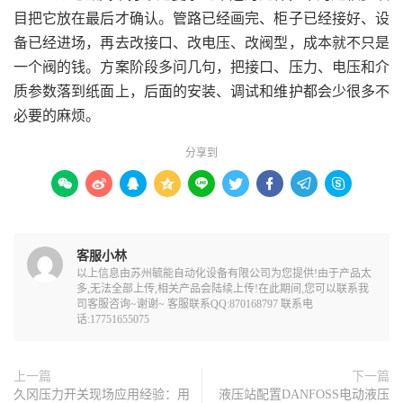
目把它放在最后才确认。管路已经画完、柜子已经接好、设
备已经进场，再去改接口、改电压、改阀型，成本就不只是
一个阀的钱。方案阶段多问几句，把接口、压力、电压和介
质参数落到纸面上，后面的安装、调试和维护都会少很多不
必要的麻烦。
分享到









客服小林
以上信息由苏州毓能自动化设备有限公司为您提供!由于产品太
多,无法全部上传,相关产品会陆续上传!在此期间,您可以联系我
司客服咨询~谢谢~ 客服联系QQ:870168797 联系电
话:17751655075
上一篇
下一篇
久冈压力开关现场应用经验：用
液压站配置DANFOSS电动液压