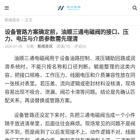
新闻资讯
>
正文
设备管路方案确定前，油顺三通电磁阀的接口、压
力、电压与介质参数需先理清
2026-07-09
分类：
新闻资讯
阅读(78)
评论(0)
油顺三通电磁阀用于设备油路控制、液压辅助回路或润
滑系统时，不能只按名称和口径判断。毓能整理的这类内
容，把接口规格、工作压力、线圈电压和介质兼容性放在同
一张核对表里。若压差、流向逻辑或密封材料没核清，现场
容易出现不吸合、泄漏、阀芯卡滞等问题。结论是先确认匹
配关系，再谈替换或管路方案。
设备管路还没定下来时，先把三通电磁阀当成一个小件
随手放进清单里，后面往往会麻烦。现场常见的问题不是阀
买不到，而是阀到了以后发现接不上、动作逻辑不对、线圈