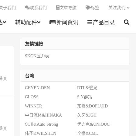
关于我们
联系我们
文章导航
标签
关注我们
达
辅助配件
新闻资讯
产品目录
友情链接
SKON压力表
台湾
赞(
0
)
CHYEN-DEN
DTL&磐龙
GLOSS
S.Y群策
WINNER
东峰&DOFLUID
中日流体&HINAKA
久冈&JGH
亿川&Auto Strong
优力克&UNIQUC
赞(
0
)
伟圣&WILSHEN
全懋&CML