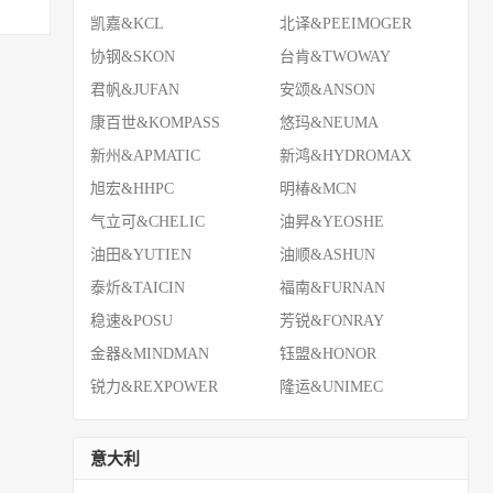
凯嘉&KCL
北译&PEEIMOGER
协钢&SKON
台肯&TWOWAY
君帆&JUFAN
安颂&ANSON
康百世&KOMPASS
悠玛&NEUMA
新州&APMATIC
新鸿&HYDROMAX
旭宏&HHPC
明椿&MCN
气立可&CHELIC
油昇&YEOSHE
油田&YUTIEN
油顺&ASHUN
泰炘&TAICIN
福南&FURNAN
稳速&POSU
芳锐&FONRAY
金器&MINDMAN
钰盟&HONOR
锐力&REXPOWER
隆运&UNIMEC
意大利