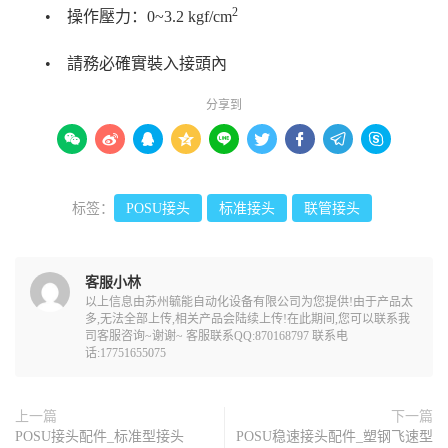
2
• 操作壓力：0~3.2 kgf/cm
• 請務必確實裝入接頭內
分享到









标签：
POSU接头
标准接头
联管接头
客服小林
以上信息由苏州毓能自动化设备有限公司为您提供!由于产品太
多,无法全部上传,相关产品会陆续上传!在此期间,您可以联系我
司客服咨询~谢谢~ 客服联系QQ:870168797 联系电
话:17751655075
上一篇
下一篇
POSU接头配件_标准型接头
POSU稳速接头配件_塑钢飞速型