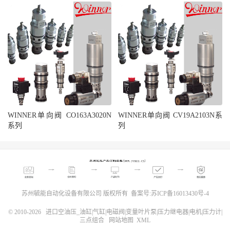
WINNER单向阀 CO163A3020N
WINNER单向阀 CV19A2103N系
系列
列
苏州毓能自动化设备有限公司 版权所有 备案号:
苏ICP备16013430号-4
© 2010-2026
进口空油压_油缸|气缸|电磁阀|变量叶片泵|压力继电器|电机|压力计|
三点组合
网站地图
XML