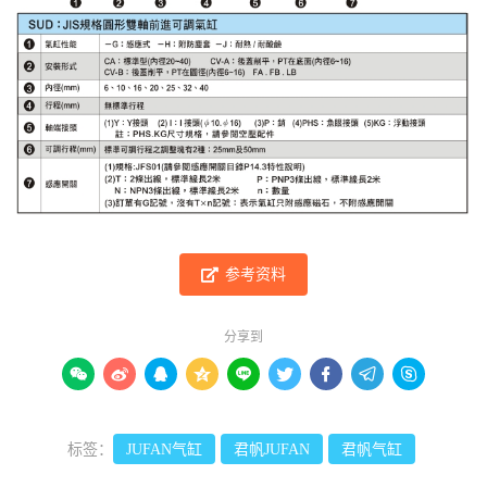
参考资料
分享到









标签：
JUFAN气缸
君帆JUFAN
君帆气缸